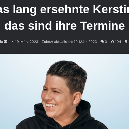
das lang ersehnte Kerst
das sind ihre Termine
Sende
ic
19. März 2023
Zuletzt aktualisiert: 19. März 2023
0
104
uns
eine
E-
Mail