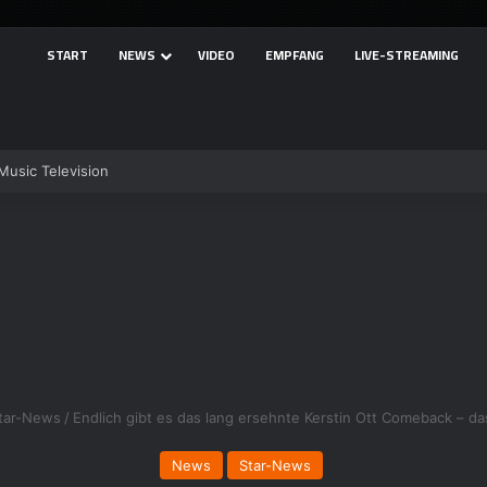
START
NEWS
VIDEO
EMPFANG
LIVE-STREAMING
usic Television
tar-News
/
Endlich gibt es das lang ersehnte Kerstin Ott Comeback – da
News
Star-News