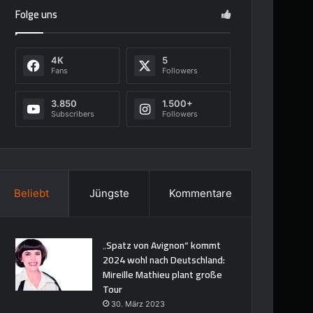
Folge uns
4K
5
Fans
Followers
3.850
1.500+
Subscribers
Followers
Beliebt
Jüngste
Kommentare
„Spatz von Avignon“ kommt
2024 wohl nach Deutschland:
Mireille Mathieu plant große
Tour
30. März 2023