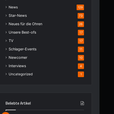
News
129
Star-News
73
Neues für die Ohren
26
Unsere Best-ofs
17
TV
17
Schlager-Events
11
Newcomer
10
Interviews
4
Uncategorized
1
Beliebte Artikel