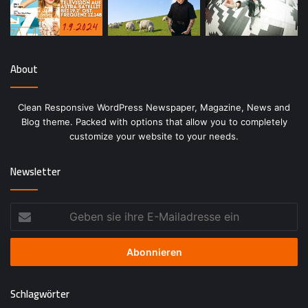
About
Clean Responsive WordPress Newspaper, Magazine, News and
Blog theme. Packed with options that allow you to completely
customize your website to your needs.
Newsletter
Geben
sie
ihre
E-
Mailadresse
ein
Schlagwörter