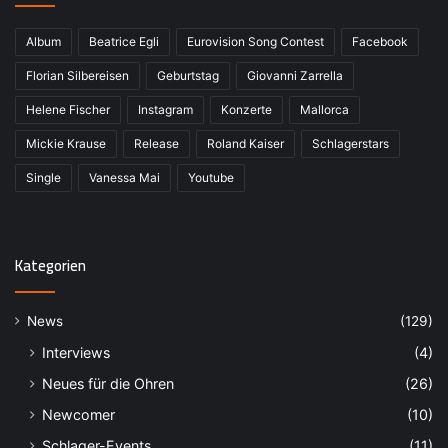
Album
Beatrice Egli
Eurovision Song Contest
Facebook
Florian Silbereisen
Geburtstag
Giovanni Zarrella
Helene Fischer
Instagram
Konzerte
Mallorca
Mickie Krause
Release
Roland Kaiser
Schlagerstars
Single
Vanessa Mai
Youtube
Kategorien
News
(129)
Interviews
(4)
Neues für die Ohren
(26)
Newcomer
(10)
Schlager-Events
(11)