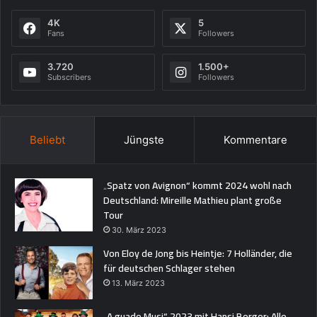
4K
5
Fans
Followers
3.720
1.500+
Subscribers
Followers
Beliebt
Jüngste
Kommentare
„Spatz von Avignon“ kommt 2024 wohl nach
Deutschland: Mireille Mathieu plant große
Tour
30. März 2023
Von Eloy de Jong bis Heintje: 7 Holländer, die
für deutschen Schlager stehen
13. März 2023
„A guade Musi“ 2023 mit Hansi Berger: Alle