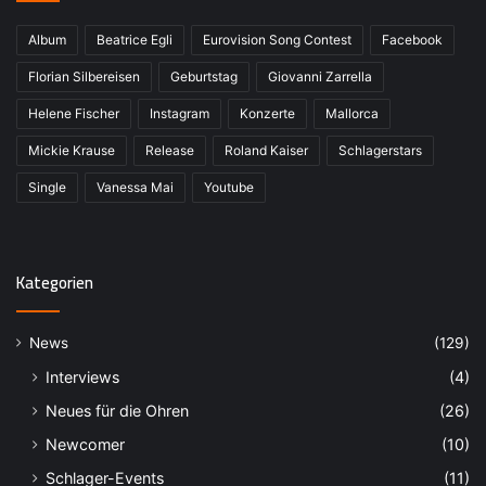
Album
Beatrice Egli
Eurovision Song Contest
Facebook
Florian Silbereisen
Geburtstag
Giovanni Zarrella
Helene Fischer
Instagram
Konzerte
Mallorca
Mickie Krause
Release
Roland Kaiser
Schlagerstars
Single
Vanessa Mai
Youtube
Kategorien
News
(129)
Interviews
(4)
Neues für die Ohren
(26)
Newcomer
(10)
Schlager-Events
(11)